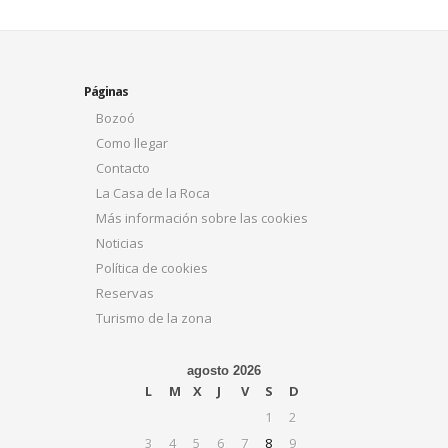
Páginas
Bozoó
Como llegar
Contacto
La Casa de la Roca
Más información sobre las cookies
Noticias
Política de cookies
Reservas
Turismo de la zona
agosto 2026
L
M
X
J
V
S
D
1
2
3
4
5
6
7
8
9