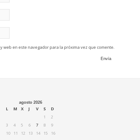
 y web en este navegador para la próxima vez que comente.
agosto 2026
L
M
X
J
V
S
D
1
2
3
4
5
6
7
8
9
10
11
12
13
14
15
16