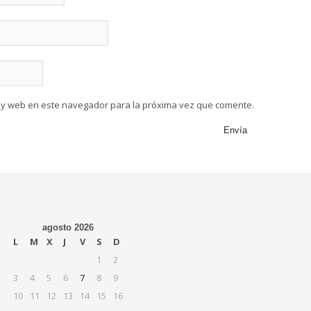
 y web en este navegador para la próxima vez que comente.
agosto 2026
L
M
X
J
V
S
D
1
2
3
4
5
6
7
8
9
10
11
12
13
14
15
16