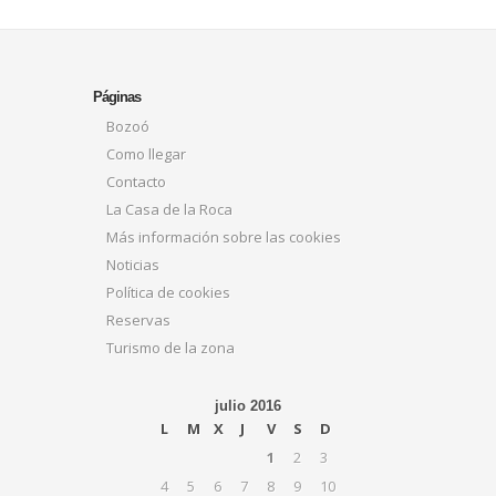
Páginas
Bozoó
Como llegar
Contacto
La Casa de la Roca
Más información sobre las cookies
Noticias
Política de cookies
Reservas
Turismo de la zona
julio 2016
L
M
X
J
V
S
D
1
2
3
4
5
6
7
8
9
10